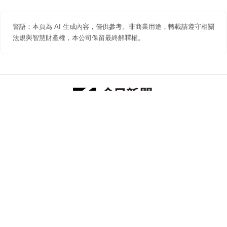
警語：本頁為 AI 生成內容，僅供參考。非商業用途，轉載請遵守相關
法規與智慧財產權，本公司保留最終解釋權。
防詐聲明
著作權聲明
免責聲明
關於我們
隱私權聲明
合作提案
追蹤 NOWNEWS 今日新聞