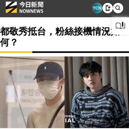
都敬秀抵台，粉絲接機情況如
何？