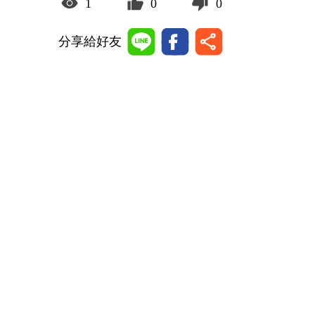
1
0
0
分享給好友