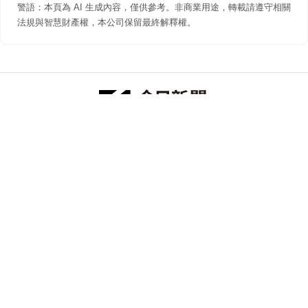
警語：本頁為 AI 生成內容，僅供參考。非商業用途，轉載請遵守相關
法規與智慧財產權，本公司保留最終解釋權。
防詐聲明
著作權聲明
免責聲明
關於我們
隱私權聲明
合作提案
追蹤 NOWNEWS 今日新聞
© 今日傳媒(股)公司版權所有，非經授權，不許轉載本網站內容 ©
2026 NOWNEWS.com. All Rights Reserved.