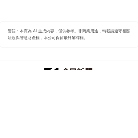
警語：本頁為 AI 生成內容，僅供參考。非商業用途，轉載請遵守相關
法規與智慧財產權，本公司保留最終解釋權。
防詐聲明
著作權聲明
免責聲明
關於我們
隱私權聲明
合作提案
追蹤 NOWNEWS 今日新聞