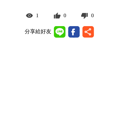
1
0
0
分享給好友