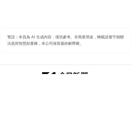
警語：本頁為 AI 生成內容，僅供參考。非商業用途，轉載請遵守相關
法規與智慧財產權，本公司保留最終解釋權。
防詐聲明
著作權聲明
免責聲明
關於我們
隱私權聲明
合作提案
追蹤 NOWNEWS 今日新聞