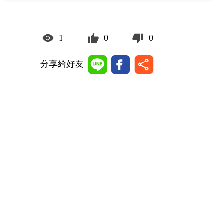
1
0
0
分享給好友