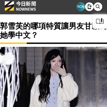
郭雪芙的哪項特質讓男友甘願為
她學中文？