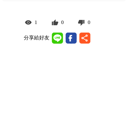
1
0
0
分享給好友