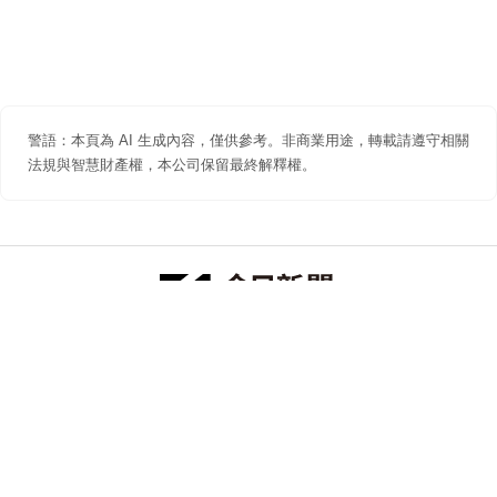
警語：本頁為 AI 生成內容，僅供參考。非商業用途，轉載請遵守相關
法規與智慧財產權，本公司保留最終解釋權。
防詐聲明
著作權聲明
免責聲明
關於我們
隱私權聲明
合作提案
追蹤 NOWNEWS 今日新聞