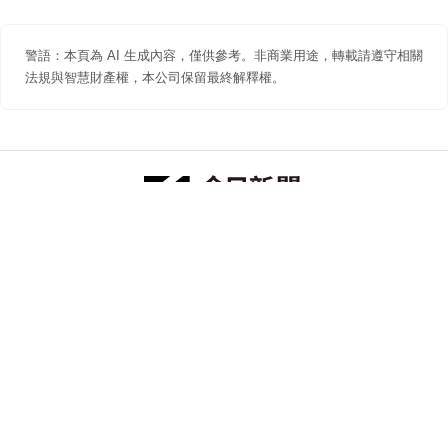
警語：本頁為 AI 生成內容，僅供參考。非商業用途，轉載請遵守相關
法規與智慧財產權，本公司保留最終解釋權。
防詐聲明
著作權聲明
免責聲明
關於我們
隱私權聲明
合作提案
追蹤 NOWNEWS 今日新聞