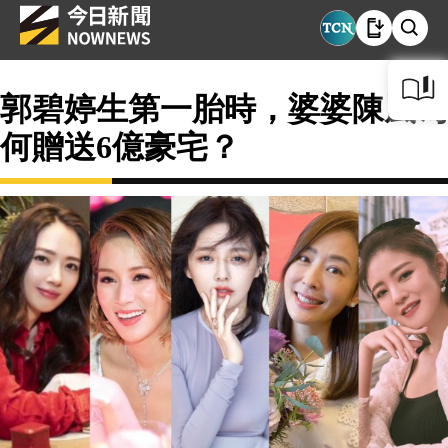
郭碧婷生第一胎時，婆婆陳嵐為
何贈送6億豪宅？