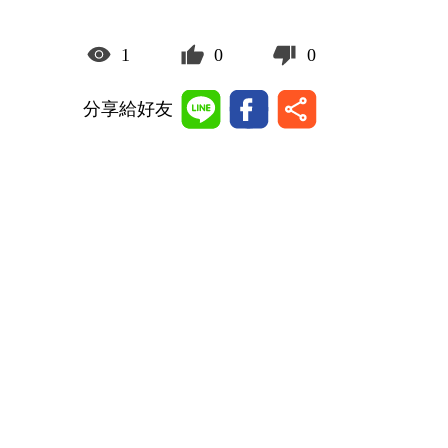
1
0
0
分享給好友