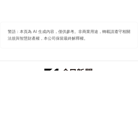
警語：本頁為 AI 生成內容，僅供參考。非商業用途，轉載請遵守相關
法規與智慧財產權，本公司保留最終解釋權。
防詐聲明
著作權聲明
免責聲明
關於我們
隱私權聲明
合作提案
追蹤 NOWNEWS 今日新聞