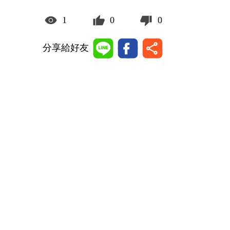
1
0
0
分享給好友