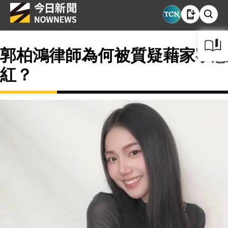
郭柏鴻律師為何被質疑藉家寧想
紅？