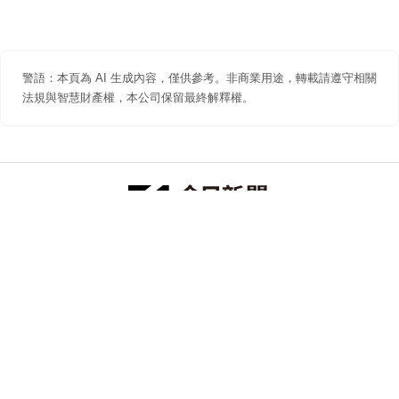
警語：本頁為 AI 生成內容，僅供參考。非商業用途，轉載請遵守相關
法規與智慧財產權，本公司保留最終解釋權。
防詐聲明
著作權聲明
免責聲明
關於我們
隱私權聲明
合作提案
追蹤 NOWNEWS 今日新聞