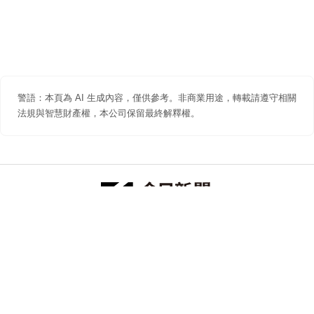
警語：本頁為 AI 生成內容，僅供參考。非商業用途，轉載請遵守相關
法規與智慧財產權，本公司保留最終解釋權。
防詐聲明
著作權聲明
免責聲明
關於我們
隱私權聲明
合作提案
追蹤 NOWNEWS 今日新聞