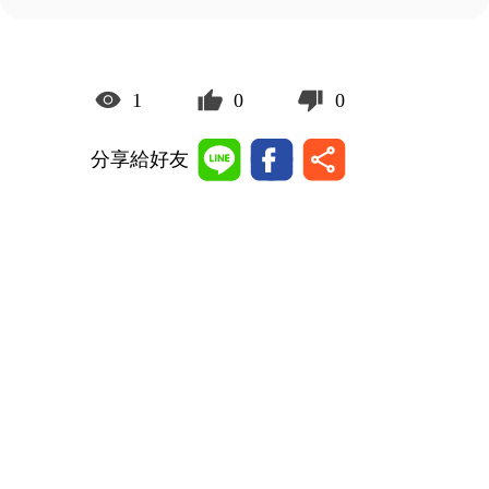
1
0
0
分享給好友