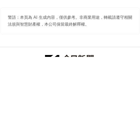
警語：本頁為 AI 生成內容，僅供參考。非商業用途，轉載請遵守相關
法規與智慧財產權，本公司保留最終解釋權。
防詐聲明
著作權聲明
免責聲明
關於我們
隱私權聲明
合作提案
追蹤 NOWNEWS 今日新聞