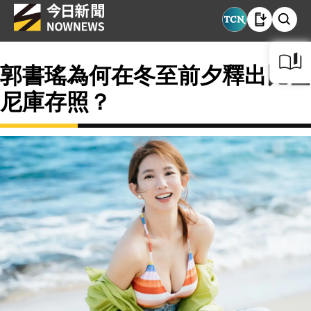
郭書瑤為何在冬至前夕釋出比基
尼庫存照？