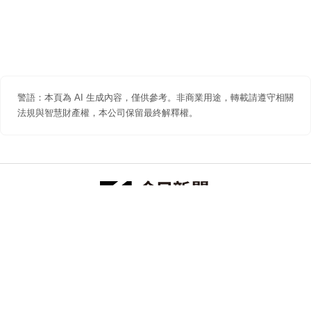
警語：本頁為 AI 生成內容，僅供參考。非商業用途，轉載請遵守相關
法規與智慧財產權，本公司保留最終解釋權。
防詐聲明
著作權聲明
免責聲明
關於我們
隱私權聲明
合作提案
追蹤 NOWNEWS 今日新聞