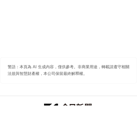
警語：本頁為 AI 生成內容，僅供參考。非商業用途，轉載請遵守相關
法規與智慧財產權，本公司保留最終解釋權。
防詐聲明
著作權聲明
免責聲明
關於我們
隱私權聲明
合作提案