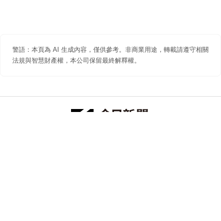
警語：本頁為 AI 生成內容，僅供參考。非商業用途，轉載請遵守相關
法規與智慧財產權，本公司保留最終解釋權。
防詐聲明
著作權聲明
免責聲明
關於我們
隱私權聲明
合作提案
追蹤 NOWNEWS 今日新聞