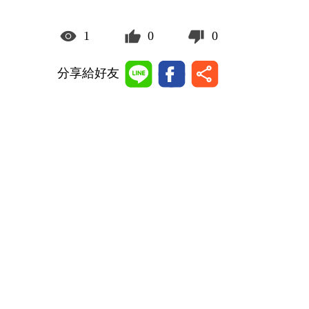
1
0
0
分享給好友