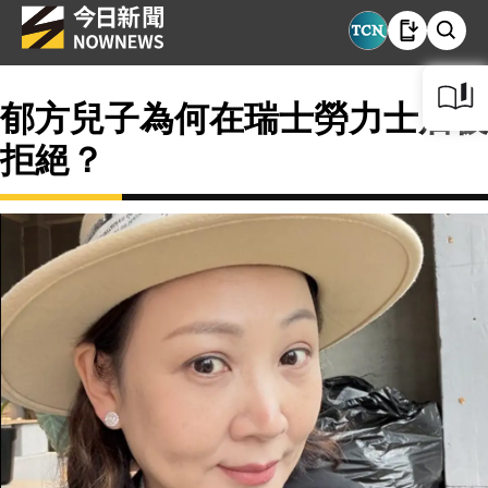
郁方兒子為何在瑞士勞力士店被
拒絕？