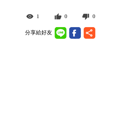
1
0
0
分享給好友