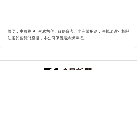
警語：本頁為 AI 生成內容，僅供參考。非商業用途，轉載請遵守相關
法規與智慧財產權，本公司保留最終解釋權。
防詐聲明
著作權聲明
免責聲明
關於我們
隱私權聲明
合作提案
追蹤 NOWNEWS 今日新聞