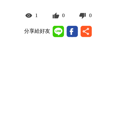
1
0
0
分享給好友