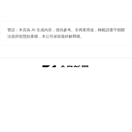
警語：本頁為 AI 生成內容，僅供參考。非商業用途，轉載請遵守相關
法規與智慧財產權，本公司保留最終解釋權。
防詐聲明
著作權聲明
免責聲明
關於我們
隱私權聲明
合作提案
追蹤 NOWNEWS 今日新聞