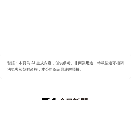
警語：本頁為 AI 生成內容，僅供參考。非商業用途，轉載請遵守相關
法規與智慧財產權，本公司保留最終解釋權。
防詐聲明
著作權聲明
免責聲明
關於我們
隱私權聲明
合作提案