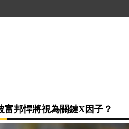
被富邦悍將視為關鍵X因子？