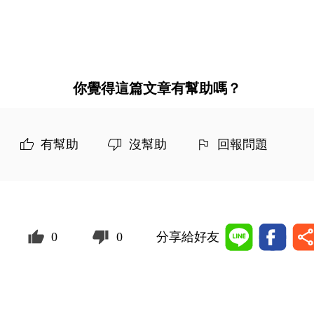
你覺得這篇文章有幫助嗎？
有幫助
沒幫助
回報問題
0
0
分享給好友