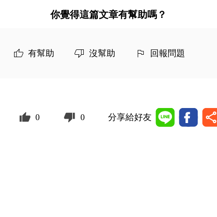
你覺得這篇文章有幫助嗎？
有幫助
沒幫助
回報問題
0
0
分享給好友