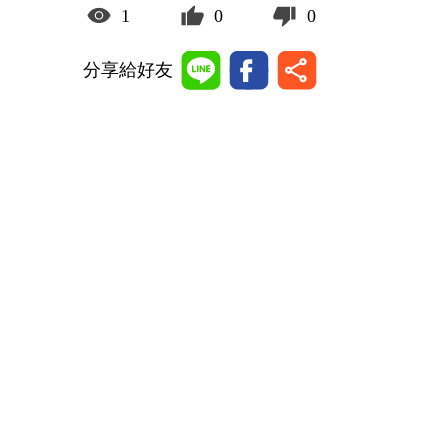
1
0
0
分享給好友