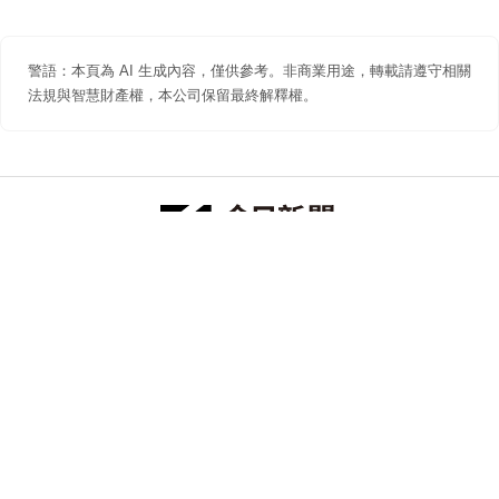
警語：本頁為 AI 生成內容，僅供參考。非商業用途，轉載請遵守相關
法規與智慧財產權，本公司保留最終解釋權。
防詐聲明
著作權聲明
免責聲明
關於我們
隱私權聲明
合作提案
追蹤 NOWNEWS 今日新聞