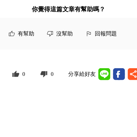
你覺得這篇文章有幫助嗎？
有幫助
沒幫助
回報問題
0
0
分享給好友