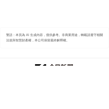
警語：本頁為 AI 生成內容，僅供參考。非商業用途，轉載請遵守相關
法規與智慧財產權，本公司保留最終解釋權。
防詐聲明
著作權聲明
免責聲明
關於我們
隱私權聲明
合作提案
追蹤 NOWNEWS 今日新聞