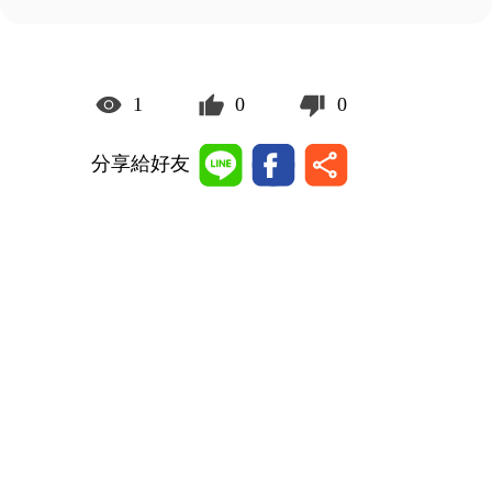
1
0
0
分享給好友