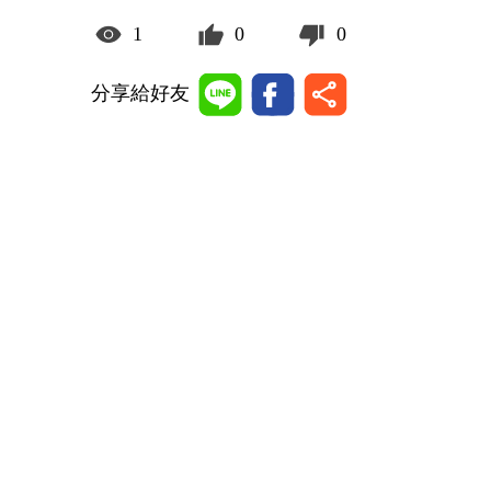
1
0
0
分享給好友