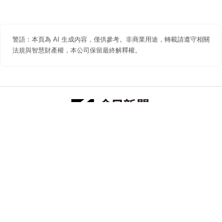
警語：本頁為 AI 生成內容，僅供參考。非商業用途，轉載請遵守相關
法規與智慧財產權，本公司保留最終解釋權。
防詐聲明
著作權聲明
免責聲明
關於我們
隱私權聲明
合作提案
追蹤 NOWNEWS 今日新聞