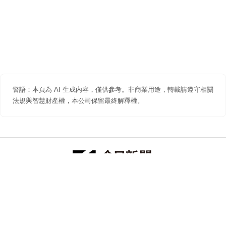
警語：本頁為 AI 生成內容，僅供參考。非商業用途，轉載請遵守相關
法規與智慧財產權，本公司保留最終解釋權。
防詐聲明
著作權聲明
免責聲明
關於我們
隱私權聲明
合作提案
追蹤 NOWNEWS 今日新聞