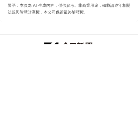
警語：本頁為 AI 生成內容，僅供參考。非商業用途，轉載請遵守相關
法規與智慧財產權，本公司保留最終解釋權。
防詐聲明
著作權聲明
免責聲明
關於我們
隱私權聲明
合作提案
追蹤 NOWNEWS 今日新聞
© 今日傳媒(股)公司版權所有，非經授權，不許轉載本網站內容 ©