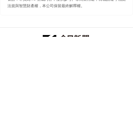
法規與智慧財產權，本公司保留最終解釋權。
防詐聲明
著作權聲明
免責聲明
關於我們
隱私權聲明
合作提案
追蹤 NOWNEWS 今日新聞
© 今日傳媒(股)公司版權所有，非經授權，不許轉載本網站內容 ©
2026 NOWNEWS.com. All Rights Reserved.