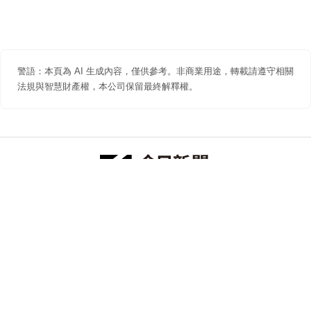
警語：本頁為 AI 生成內容，僅供參考。非商業用途，轉載請遵守相關
法規與智慧財產權，本公司保留最終解釋權。
防詐聲明
著作權聲明
免責聲明
關於我們
隱私權聲明
合作提案
追蹤 NOWNEWS 今日新聞