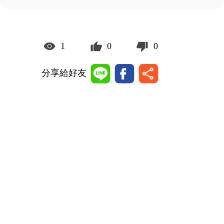
1
0
0
分享給好友