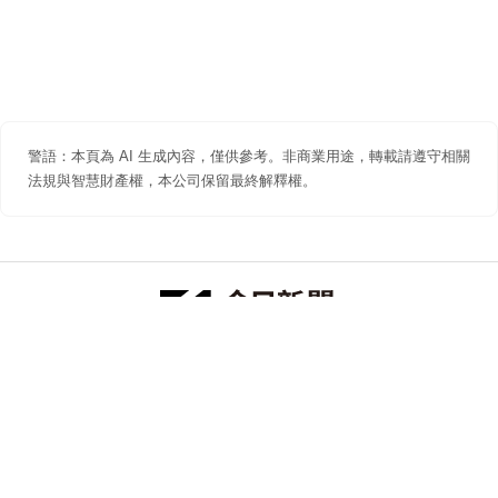
警語：本頁為 AI 生成內容，僅供參考。非商業用途，轉載請遵守相關
法規與智慧財產權，本公司保留最終解釋權。
防詐聲明
著作權聲明
免責聲明
關於我們
隱私權聲明
合作提案
追蹤 NOWNEWS 今日新聞