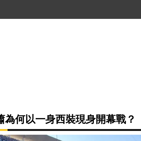
蕭為何以一身西裝現身開幕戰？