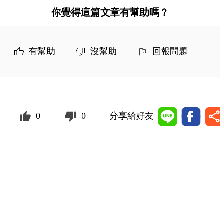
你覺得這篇文章有幫助嗎？
有幫助
沒幫助
回報問題
0
0
分享給好友