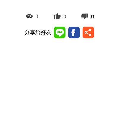
1
0
0
分享給好友