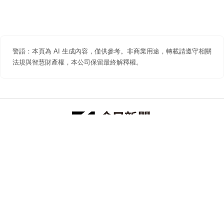
警語：本頁為 AI 生成內容，僅供參考。非商業用途，轉載請遵守相關
法規與智慧財產權，本公司保留最終解釋權。
防詐聲明
著作權聲明
免責聲明
關於我們
隱私權聲明
合作提案
追蹤 NOWNEWS 今日新聞