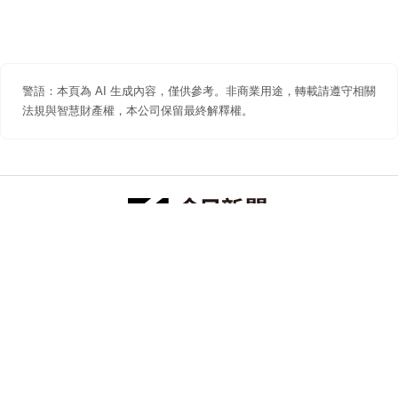
警語：本頁為 AI 生成內容，僅供參考。非商業用途，轉載請遵守相關
法規與智慧財產權，本公司保留最終解釋權。
防詐聲明
著作權聲明
免責聲明
關於我們
隱私權聲明
合作提案
追蹤 NOWNEWS 今日新聞