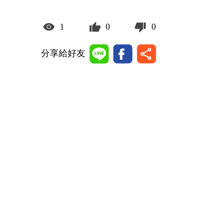
1
0
0
分享給好友