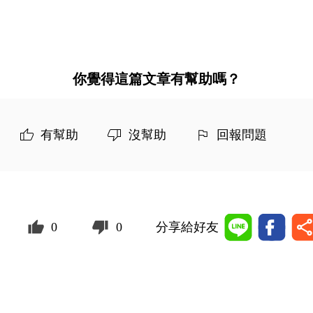
你覺得這篇文章有幫助嗎？
有幫助
沒幫助
回報問題
0
0
分享給好友