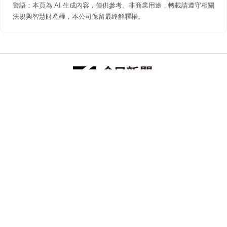
警語：本頁為 AI 生成內容，僅供參考。非商業用途，轉載請遵守相關
法規與智慧財產權，本公司保留最終解釋權。
防詐聲明
著作權聲明
免責聲明
關於我們
隱私權聲明
合作提案
追蹤 NOWNEWS 今日新聞
© 今日傳媒(股)公司版權所有，非經授權，不許轉載本網站內容 ©
2026 NOWNEWS.com. All Rights Reserved.