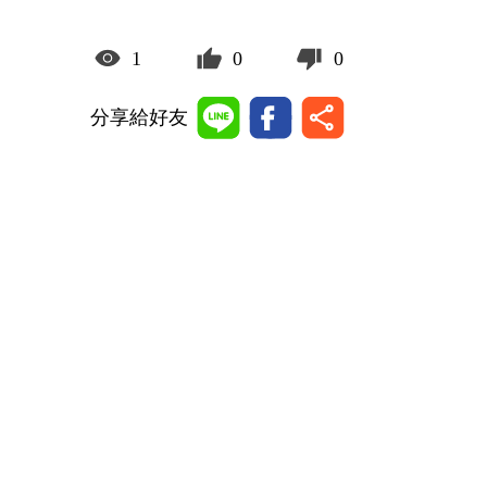
1
0
0
分享給好友