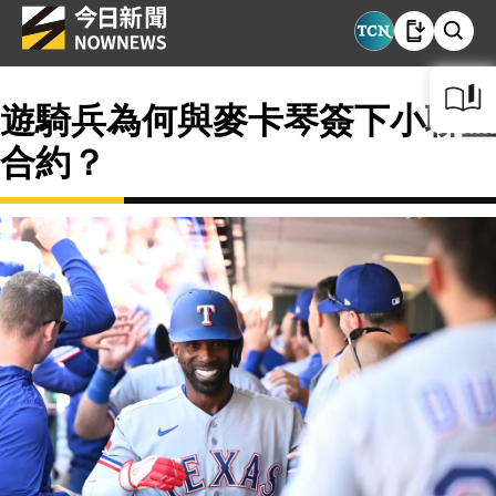
遊騎兵為何與麥卡琴簽下小聯盟
合約？