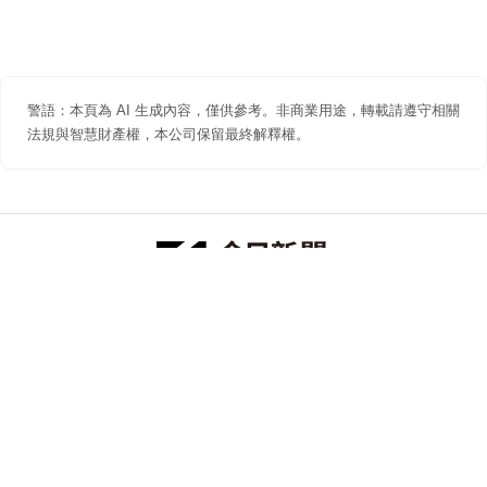
警語：本頁為 AI 生成內容，僅供參考。非商業用途，轉載請遵守相關
法規與智慧財產權，本公司保留最終解釋權。
防詐聲明
著作權聲明
免責聲明
關於我們
隱私權聲明
合作提案
追蹤 NOWNEWS 今日新聞