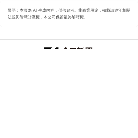
警語：本頁為 AI 生成內容，僅供參考。非商業用途，轉載請遵守相關
法規與智慧財產權，本公司保留最終解釋權。
防詐聲明
著作權聲明
免責聲明
關於我們
隱私權聲明
合作提案
追蹤 NOWNEWS 今日新聞