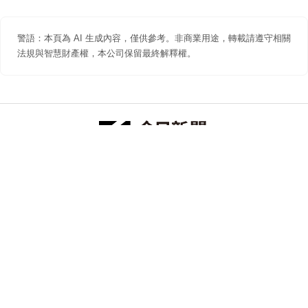
警語：本頁為 AI 生成內容，僅供參考。非商業用途，轉載請遵守相關
法規與智慧財產權，本公司保留最終解釋權。
防詐聲明
著作權聲明
免責聲明
關於我們
隱私權聲明
合作提案
追蹤 NOWNEWS 今日新聞