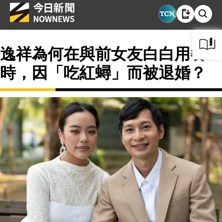
逸祥為何在與前女友白白用餐
時，因「吃紅蟳」而被退婚？