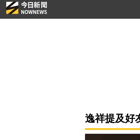
逸祥提及好