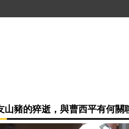
友山豬的猝逝，與曹西平有何關