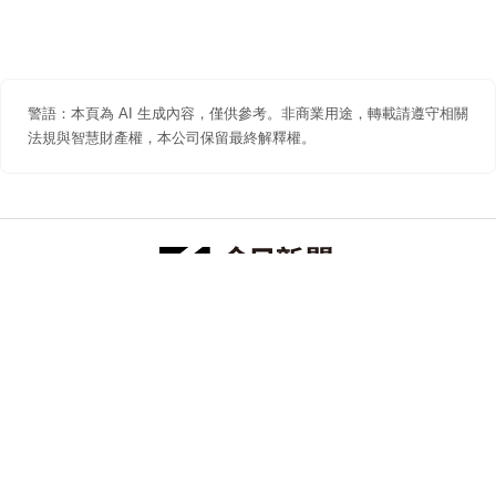
警語：本頁為 AI 生成內容，僅供參考。非商業用途，轉載請遵守相關
法規與智慧財產權，本公司保留最終解釋權。
防詐聲明
著作權聲明
免責聲明
關於我們
隱私權聲明
合作提案
追蹤 NOWNEWS 今日新聞