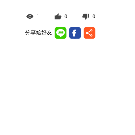
1
0
0
分享給好友