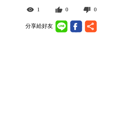
1
0
0
分享給好友