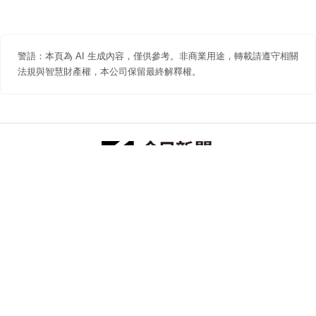
警語：本頁為 AI 生成內容，僅供參考。非商業用途，轉載請遵守相關
法規與智慧財產權，本公司保留最終解釋權。
防詐聲明
著作權聲明
免責聲明
關於我們
隱私權聲明
合作提案
追蹤 NOWNEWS 今日新聞