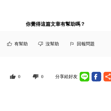
你覺得這篇文章有幫助嗎？
有幫助
沒幫助
回報問題
0
0
分享給好友