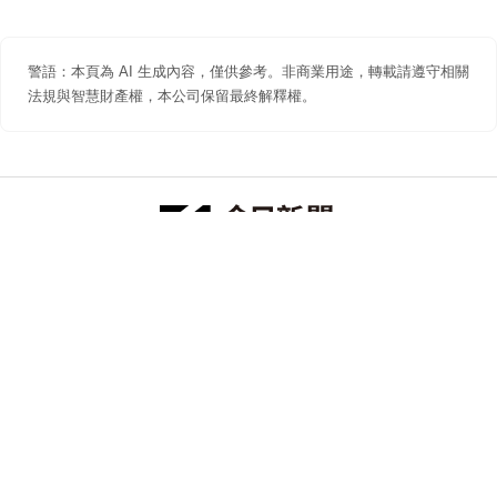
警語：本頁為 AI 生成內容，僅供參考。非商業用途，轉載請遵守相關
法規與智慧財產權，本公司保留最終解釋權。
防詐聲明
著作權聲明
免責聲明
關於我們
隱私權聲明
合作提案
追蹤 NOWNEWS 今日新聞