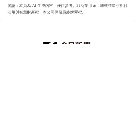
警語：本頁為 AI 生成內容，僅供參考。非商業用途，轉載請遵守相關
法規與智慧財產權，本公司保留最終解釋權。
防詐聲明
著作權聲明
免責聲明
關於我們
隱私權聲明
合作提案
追蹤 NOWNEWS 今日新聞
© 今日傳媒(股)公司版權所有，非經授權，不許轉載本網站內容 ©