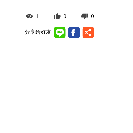
1
0
0
分享給好友