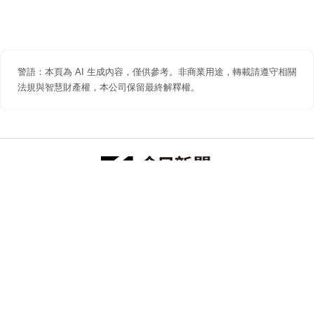
警語：本頁為 AI 生成內容，僅供參考。非商業用途，轉載請遵守相關
法規與智慧財產權，本公司保留最終解釋權。
防詐聲明
著作權聲明
免責聲明
關於我們
隱私權聲明
合作提案
追蹤 NOWNEWS 今日新聞