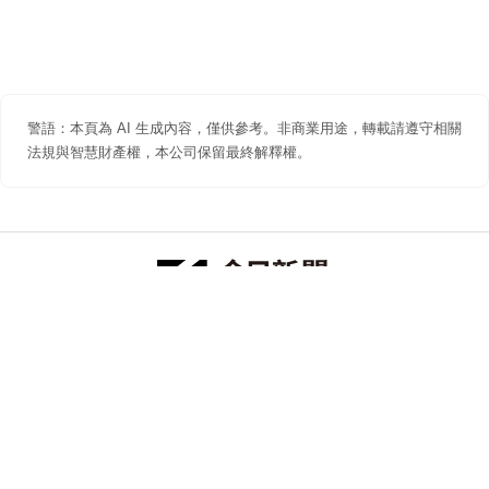
警語：本頁為 AI 生成內容，僅供參考。非商業用途，轉載請遵守相關
法規與智慧財產權，本公司保留最終解釋權。
防詐聲明
著作權聲明
免責聲明
關於我們
隱私權聲明
合作提案
追蹤 NOWNEWS 今日新聞