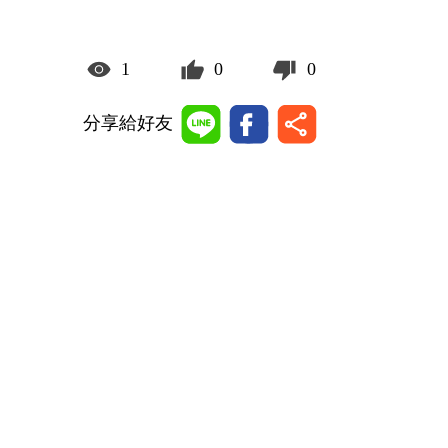
1
0
0
分享給好友