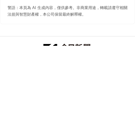
警語：本頁為 AI 生成內容，僅供參考。非商業用途，轉載請遵守相關
法規與智慧財產權，本公司保留最終解釋權。
防詐聲明
著作權聲明
免責聲明
關於我們
隱私權聲明
合作提案
追蹤 NOWNEWS 今日新聞
© 今日傳媒(股)公司版權所有，非經授權，不許轉載本網站內容 ©