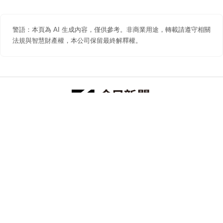
警語：本頁為 AI 生成內容，僅供參考。非商業用途，轉載請遵守相關
法規與智慧財產權，本公司保留最終解釋權。
防詐聲明
著作權聲明
免責聲明
關於我們
隱私權聲明
合作提案
追蹤 NOWNEWS 今日新聞