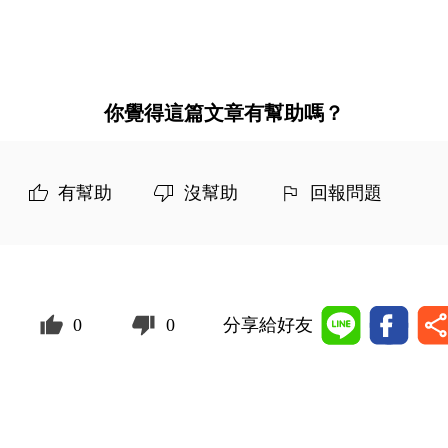
你覺得這篇文章有幫助嗎？
有幫助
沒幫助
回報問題
0
0
分享給好友