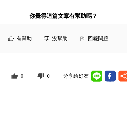
你覺得這篇文章有幫助嗎？
有幫助
沒幫助
回報問題
0
0
分享給好友