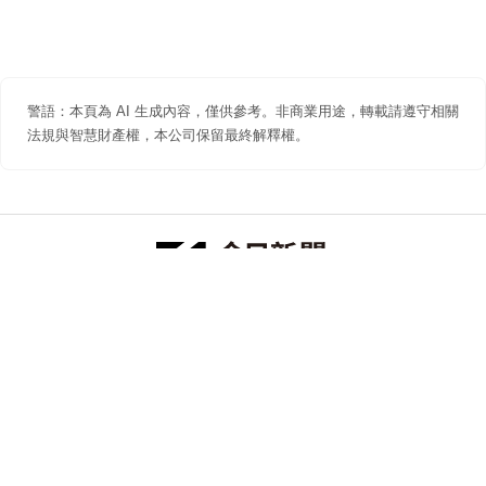
警語：本頁為 AI 生成內容，僅供參考。非商業用途，轉載請遵守相關
法規與智慧財產權，本公司保留最終解釋權。
防詐聲明
著作權聲明
免責聲明
關於我們
隱私權聲明
合作提案
追蹤 NOWNEWS 今日新聞