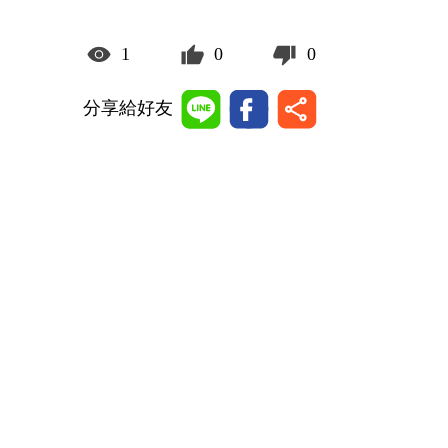
1
0
0
分享給好友