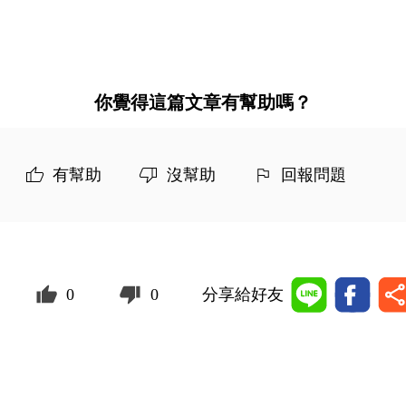
你覺得這篇文章有幫助嗎？
有幫助
沒幫助
回報問題
0
0
分享給好友