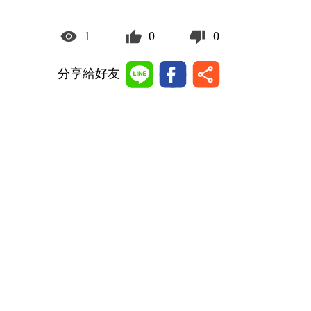
1
0
0
分享給好友