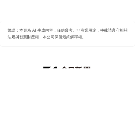
警語：本頁為 AI 生成內容，僅供參考。非商業用途，轉載請遵守相關
法規與智慧財產權，本公司保留最終解釋權。
防詐聲明
著作權聲明
免責聲明
關於我們
隱私權聲明
合作提案
追蹤 NOWNEWS 今日新聞